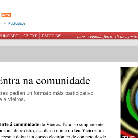
Publicidade
Luns, segunda feira, 10 de agosto
MUNIDADE
GZ-EXT
ESPECIAIS
Entra na comunidade
tes pedían un formato máis participativo.
 a Vieiros.
nirte á comunidade
de Vieiros. Para iso simplemente
teu Vieiros
na zona de rexistro, escoller o nome do
, un
acceso e deixar un correo electrónico de contacto desde