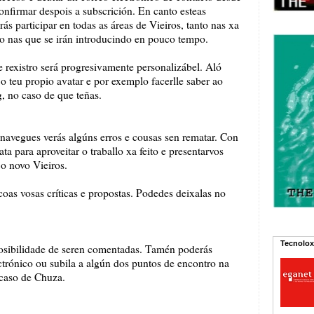
nfirmar despois a subscrición. En canto esteas
rás participar en todas as áreas de Vieiros, tanto nas xa
o nas que se irán introducindo en pouco tempo.
 rexistro será progresivamente personalizábel. Aló
 o teu propio avatar e por exemplo facerlle saber ao
g, no caso de que teñas.
navegues verás algúns erros e cousas sen rematar. Con
a para aproveitar o traballo xa feito e presentarvos
o novo Vieiros.
as vosas críticas e propostas. Podedes deixalas no
Tecnolox
 posibilidade de seren comentadas. Tamén poderás
ectrónico ou subila a algún dos puntos de encontro na
caso de Chuza.