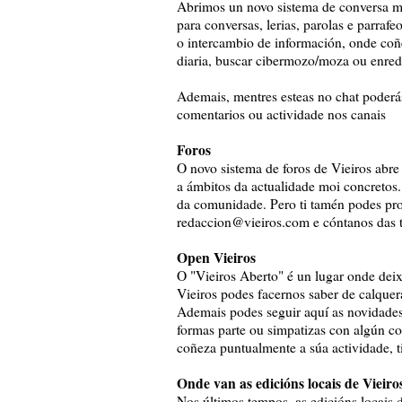
Abrimos un novo sistema de conversa mo
para conversas, lerias, parolas e parrafe
o intercambio de información, onde coñ
diaria, buscar cibermozo/moza ou enred
Ademais, mentres esteas no chat poderás 
comentarios ou actividade nos canais
Foros
O novo sistema de foros de Vieiros abre
a ámbitos da actualidade moi concretos.
da comunidade. Pero ti tamén podes pro
redaccion@vieiros.com e cóntanos das t
Open Vieiros
O "Vieiros Aberto" é un lugar onde deixa
Vieiros podes facernos saber de calquera
Ademais podes seguir aquí as novidades
formas parte ou simpatizas con algún co
coñeza puntualmente a súa actividade, 
Onde van as edicións locais de Vieiro
Nos últimos tempos, as edicións locais d