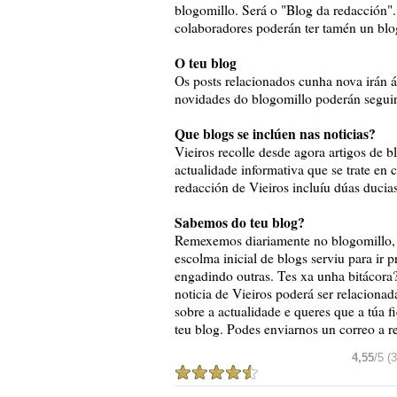
blogomillo. Será o "Blog da redacción"
colaboradores poderán ter tamén un blo
O teu blog
Os posts relacionados cunha nova irán á
novidades do blogomillo poderán seguir
Que blogs se inclúen nas noticias?
Vieiros recolle desde agora artigos de 
actualidade informativa que se trate en c
redacción de Vieiros incluíu dúas ducia
Sabemos do teu blog?
Remexemos diariamente no blogomillo, p
escolma inicial de blogs serviu para ir 
engadindo outras.
Tes xa unha bitácora
noticia de Vieiros poderá ser relacionad
sobre a actualidade e queres que a túa fi
teu blog. P
odes enviarnos un correo a 
4,55
/5 (