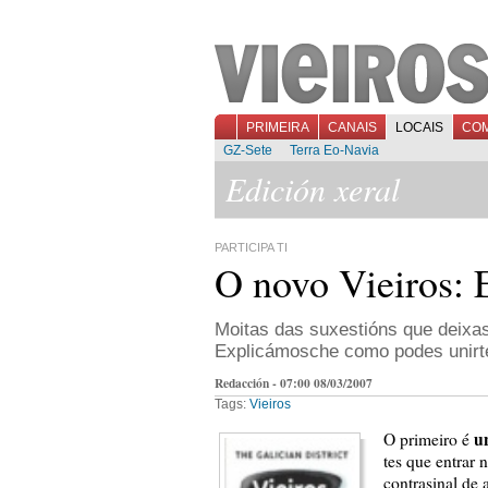
PRIMEIRA
CANAIS
LOCAIS
CO
GZ-Sete
Terra Eo-Navia
Edición xeral
PARTICIPA TI
O novo Vieiros: 
Moitas das suxestións que deixas
Explicámosche como podes unirte
Redacción - 07:00 08/03/2007
Tags:
Vieiros
u
O primeiro é
tes que entrar 
contrasinal de 