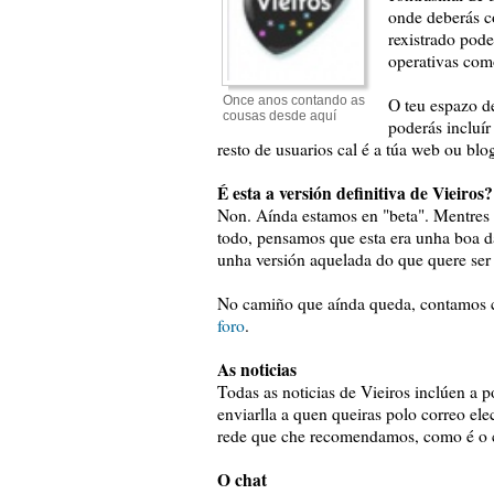
onde deberás co
rexistrado pode
operativas com
Once anos contando as
O teu espazo de
cousas desde aquí
poderás incluír
resto de usuarios cal é a túa web ou blo
É esta a versión definitiva de Vieiros?
Non. Aínda estamos en "beta". Mentres 
todo, pensamos que esta era unha boa dat
unha versión aquelada do que quere ser 
No camiño que aínda queda, contamos co
foro
.
As noticias
Todas as noticias de Vieiros inclúen a
enviarlla a quen queiras polo correo el
rede que che recomendamos, como é o 
O chat