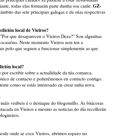
GZ-
iante, todas elas formarán parte dunha soa canle:
 ámbito das sete principais galegas e da súas respectivas
dición local de Vieiros?
" "Por que desapareceu o Vieiros Deza?" Son algunhas
 ocasións. Neste momento Vieiros non ten a
ais polo que seguen a funcionar simplemente as que
ición local?
e por escribir sobre a actualidade da túa comarca.
rónico de contacto e poñerémonos en contacto contigo.
tente como se estás interesado en crear unha nova.
s
áis visíbeis é o destaque do blogomillo. As bitácoras
stacada en Vieiros e mesmo as noticias do día recollerán
blogueiros.
desde onde se coce Vieiros, abrimos espazo no