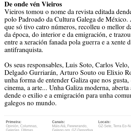
De onde vén Vieiros
Vieiros tomou o nome da revista editada den
polo Padroado da Cultura Galega de México. 
que só tivo catro números, recolleu o mellor d
da época, do interior e da emigración, e trazo
entre a xeración fanada pola guerra e a xente d
antifranquista.
Os seus responsables, Luis Soto, Carlos Velo,
Delgado Gurriarán, Arturo Souto ou Elixio Ro
unha forma de entender Galiza que nos gusta, 
cinema, a arte... Unha Galiza moderna, aberta a
dende o exilio e a emigración para unha comu
galegos no mundo.
Primeira:
Canais:
Locais:
Opinión
,
Columnas
,
Máis Alá
,
Fwwwrando
,
GZ-Sete
,
Terra Eo-N
Galerías
,
Últimas
,
Galego.org
,
GZ-Deportiva
,