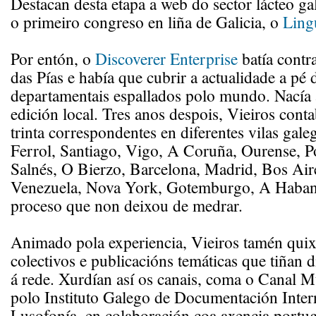
Destacan desta etapa a web do sector lácteo g
o primeiro congreso en liña de Galicia, o
Ling
Por entón, o
Discoverer Enterprise
batía contra
das Pías e había que cubrir a actualidade a pé
departamentais espallados polo mundo. Nacía a
edición local. Tres anos despois, Vieiros cont
trinta correspondentes en diferentes vilas galeg
Ferrol, Santiago, Vigo, A Coruña, Ourense, P
Salnés, O Bierzo, Barcelona, Madrid, Bos Air
Venezuela, Nova York, Gotemburgo, A Habana
proceso que non deixou de medrar.
Animado pola experiencia, Vieiros tamén quixo
colectivos e publicacións temáticas que tiñan d
á rede. Xurdían así os canais, coma o Canal 
polo Instituto Galego de Documentación Inter
Lusofonía, en colaboración coa axencia port