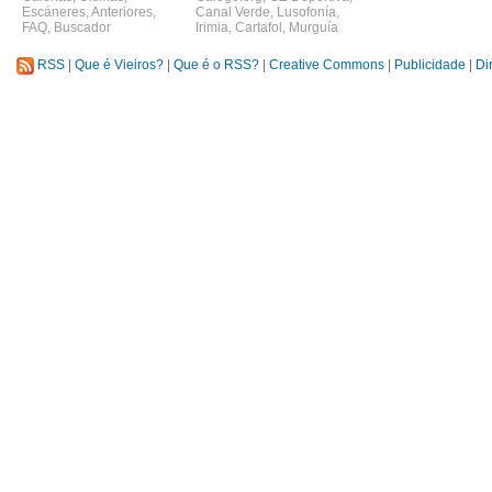
Escáneres
,
Anteriores
,
Canal Verde
,
Lusofonía
,
FAQ
,
Buscador
Irimia
,
Cartafol
,
Murguía
RSS
|
Que é Vieiros?
|
Que é o RSS?
|
Creative Commons
|
Publicidade
|
Di