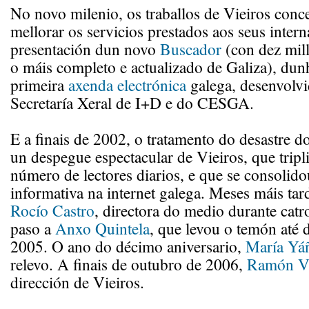
No novo milenio, os traballos de Vieiros conc
mellorar os servicios prestados aos seus intern
presentación dun novo
Buscador
(con dez mill
o máis completo e actualizado de Galiza), du
primeira
axenda electrónica
galega, desenvolvi
Secretaría Xeral de I+D e do CESGA.
E a finais de 2002, o tratamento do desastre d
un despegue espectacular de Vieiros, que tripl
número de lectores diarios, e que se consolid
informativa na internet galega. Meses máis tard
Rocío Castro
, directora do medio durante catr
paso a
Anxo Quintela
, que levou o temón até
2005. O ano do décimo aniversario,
María Yá
relevo. A finais de outubro de 2006,
Ramón Vi
dirección de Vieiros.