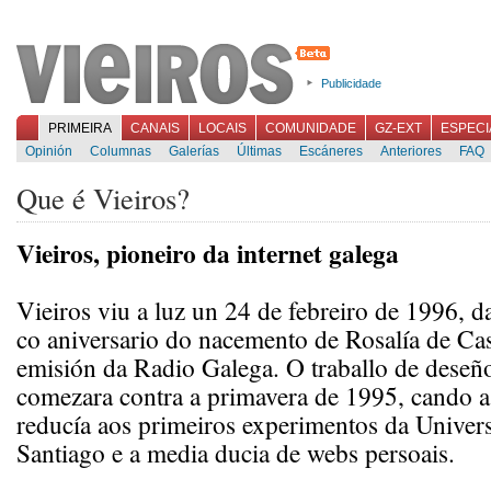
Publicidade
PRIMEIRA
CANAIS
LOCAIS
COMUNIDADE
GZ-EXT
ESPECI
Opinión
Columnas
Galerías
Últimas
Escáneres
Anteriores
FAQ
Que é Vieiros?
Vieiros, pioneiro da internet galega
Vieiros viu a luz un 24 de febreiro de 1996, d
co aniversario do nacemento de Rosalía de Cas
emisión da Radio Galega. O traballo de deseñ
comezara contra a primavera de 1995, cando a 
reducía aos primeiros experimentos da Univer
Santiago e a media ducia de webs persoais.